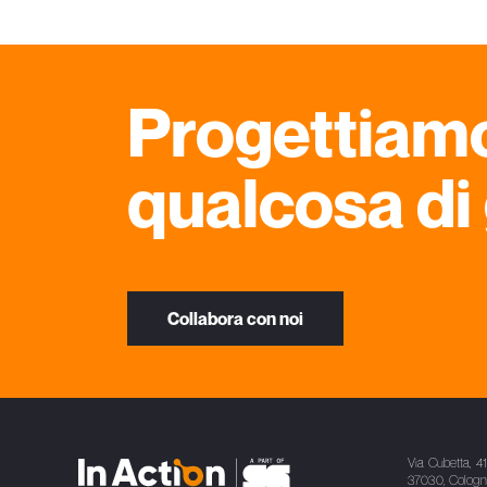
Progettiam
qualcosa di
Collabora con noi
Via Cubetta, 4
37030, Cologno