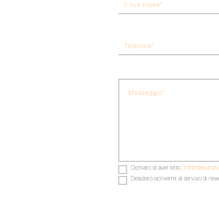
Dichiaro di aver letto
l’informativa pr
Desidero iscrivermi al servizio di news