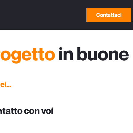
Contattaci
rogetto
in buone
i...
ntatto con voi