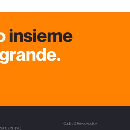
o
insieme
 grande.
1
Cookie & Privacy policy
la ai Colli (VR)