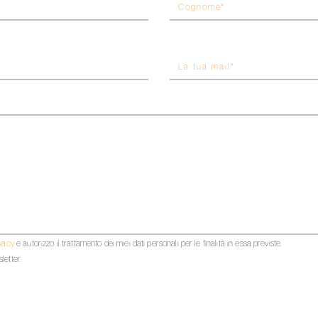
ivacy
e autorizzo il trattamento dei miei dati personali per le finalità in essa previste.
letter.