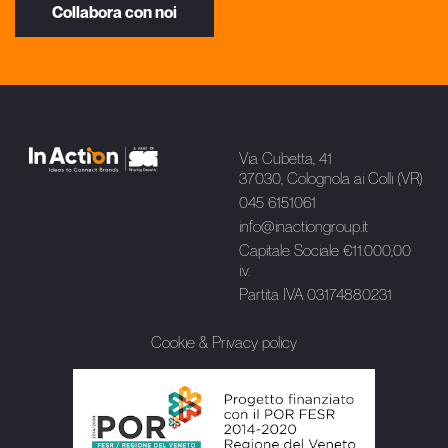
Collabora con noi
Via Cubetta, 41
37030, Colognola ai Colli (VR)
045 6151061
info@inactiongroup.it
Capitale Sociale €11.000,00
i.v.
Partita IVA 03174880231
Cookie & Privacy policy