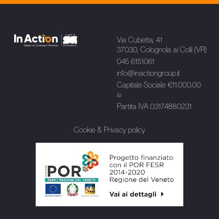
Via Cubetta, 41
37030, Colognola ai Colli (VR)
045 6151061
info@inactiongroup.it
Capitale Sociale €11.000,00
i.v.
Partita IVA 03174880231
Cookie & Privacy policy