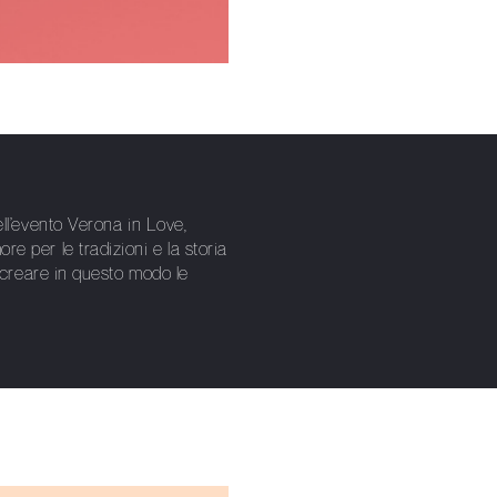
ll’evento Verona in Love,
e per le tradizioni e la storia
e creare in questo modo le