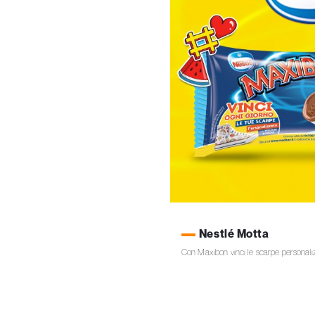
Nestlé Motta
Con Maxibon vinci le scarpe personaliz