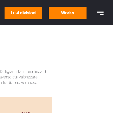
Le 4 divisioni
Works
’artigianalità in una linea di
traverso cui valorizzare
lla tradizione veronese.