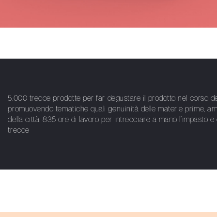
5.000 trecce prodotte per far degustare il prodotto nel corso de
promuovendo tematiche quali genuinità delle materie prime, amor
della città. 835 ore di lavoro per intrecciare a mano l’impasto 
trecce