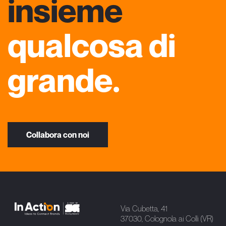
insieme
qualcosa di
grande.
Collabora con noi
Via Cubetta, 41
37030, Colognola ai Colli (VR)