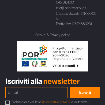
045 6151061
info@inactiongroup.it
Capitale Sociale €11.000,00
i.v.
Partita IVA 03174880231
Cookie & Privacy policy
Iscriviti alla
newsletter
Iscriviti
Dichiaro di aver letto
l'informativa privacy
e autorizzo il